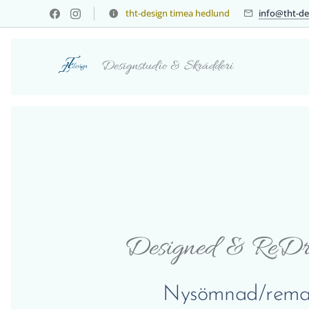
tht-design timea hedlund
info@tht-de
Designstudio & Skrädderi
Designed & ReDr
Nysömnad/rema