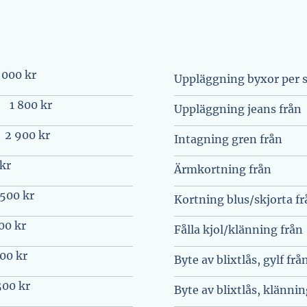
 000 kr
Uppläggning byxor per s
1 800 kr
Uppläggning jeans från
2 900 kr
Intagning gren från
kr
Ärmkortning från
 500 kr
Kortning blus/skjorta fr
00 kr
Fålla kjol/klänning från
00 kr
Byte av blixtlås, gylf frå
500 kr
Byte av blixtlås, klänni