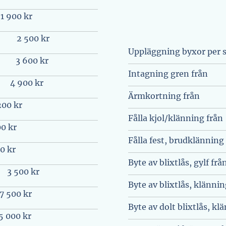
1 900 kr
2 500 kr
Uppläggning byxor per s
3 600 kr
Intagning gren från
4 900 kr
Ärmkortning från
200 kr
Fålla kjol/klänning från
00 kr
Fålla fest, brudklänning
0 kr
Byte av blixtlås, gylf frå
3 500 kr
Byte av blixtlås, klänni
7 500 kr
Byte av dolt blixtlås, kl
5 000 kr