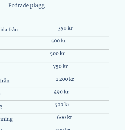
plagg
Fodrade
350 kr
ida från
500 kr
500 kr
750 kr
1 200 kr
 från
490 kr
n
500 kr
ng
600 kr
änning