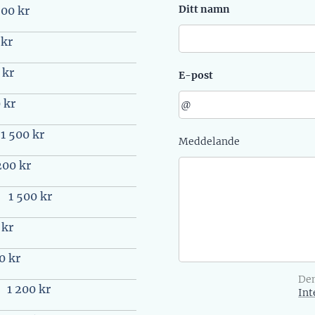
Ditt namn
00 kr
 kr
 kr
E-post
 kr
1 500 kr
Meddelande
200 kr
1 500 kr
 kr
0 kr
Den
1 200 kr
Int